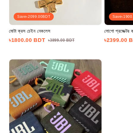
Save
৳2099.00
BDT
Save
৳1900
মোটা ক্রস চেইন নেকলেস
লোগো প্রজেক্টর 
৳1800.00 BDT
৳2399.00 
৳3899.00 BDT