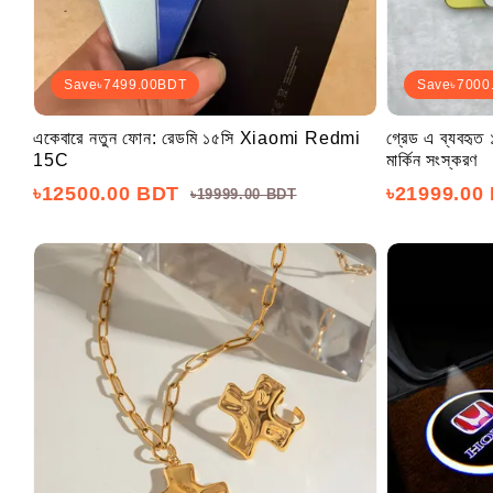
Save
৳7499.00
BDT
Save
৳7000
একেবারে নতুন ফোন: রেডমি ১৫সি Xiaomi Redmi
গ্রেড এ ব্যবহৃত
15C
মার্কিন সংস্করণ
৳12500.00 BDT
৳21999.00
৳19999.00 BDT