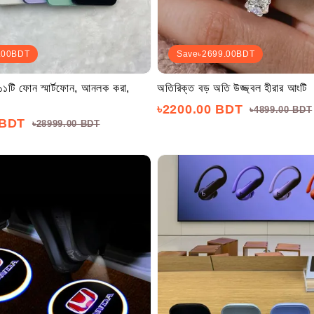
.00
BDT
Save
৳2699.00
BDT
 ১১টি ফোন স্মার্টফোন, আনলক করা,
অতিরিক্ত বড় অতি উজ্জ্বল হীরার আংটি
৳2200.00 BDT
৳4899.00 BDT
 BDT
৳28999.00 BDT