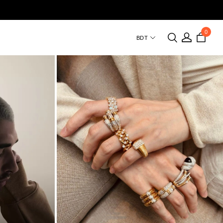
0
BDT